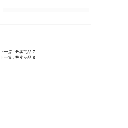
上一篇 :
热卖商品-7
下一篇 :
热卖商品-9
联系我们
地址：
杭州萧山瓜沥工业功能区瓜
港中路
电话：
0571-82551196 
wuge3721@126.com
邮箱：
Copyright  © 2023 www.hzxc.com.cn