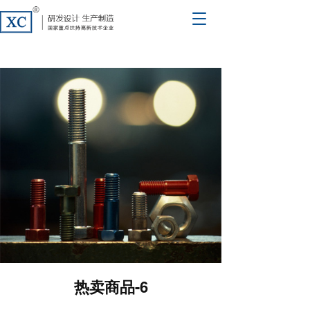
T
o
g
g
l
e
n
a
v
i
g
a
t
i
o
n
热卖商品-6