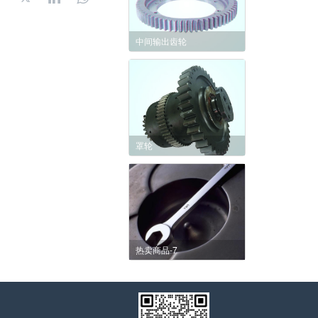
中间输出齿轮
罩轮
热卖商品-7